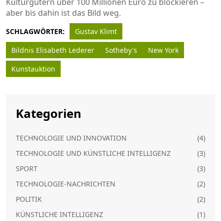
Kulturgütern über 100 Millionen Euro zu blockieren –
aber bis dahin ist das Bild weg.
SCHLAGWÖRTER:
Gustav Klimt
Bildnis Elisabeth Lederer
Sotheby's
New York
Kunstauktion
Kategorien
TECHNOLOGIE UND INNOVATION
(4)
TECHNOLOGIE UND KÜNSTLICHE INTELLIGENZ
(3)
SPORT
(3)
TECHNOLOGIE-NACHRICHTEN
(2)
POLITIK
(2)
KÜNSTLICHE INTELLIGENZ
(1)