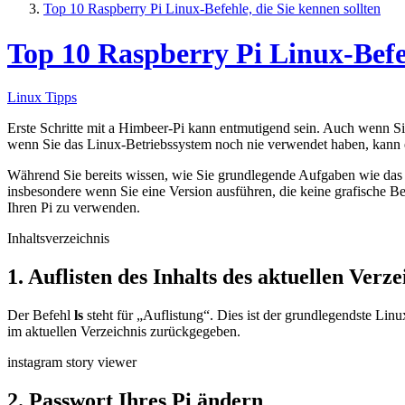
Top 10 Raspberry Pi Linux-Befehle, die Sie kennen sollten
Top 10 Raspberry Pi Linux-Befeh
Linux Tipps
Erste Schritte mit a
Himbeer-Pi
kann entmutigend sein. Auch wenn Si
wenn Sie das Linux-Betriebssystem noch nie verwendet haben, kann e
Während Sie bereits wissen, wie Sie grundlegende Aufgaben wie das 
insbesondere wenn Sie eine Version ausführen, die keine grafische 
Ihren Pi zu verwenden.
Inhaltsverzeichnis
1. Auflisten des Inhalts des aktuellen Verze
Der Befehl
ls
steht für „Auflistung“. Dies ist der grundlegendste Lin
im aktuellen Verzeichnis zurückgegeben.
instagram story viewer
2. Passwort Ihres Pi ändern